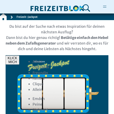
Freizeit-Jackpot
Zum
Du bist auf der Suche nach etwas Inspiration für deinen
Inhalt
nächsten Ausflug?
springen
Dann bist du hier genau richtig!
Betätige einfach den Hebel
neben dem Zufallsgenerator
und wir verraten dir, wo es für
dich und deine Liebsten als Nächstes hingeht.
KLICK
Allein
MICH
PartnerIn
FreundIn
Familie
Clique
Allein
Emden
Peine
Bielefeld