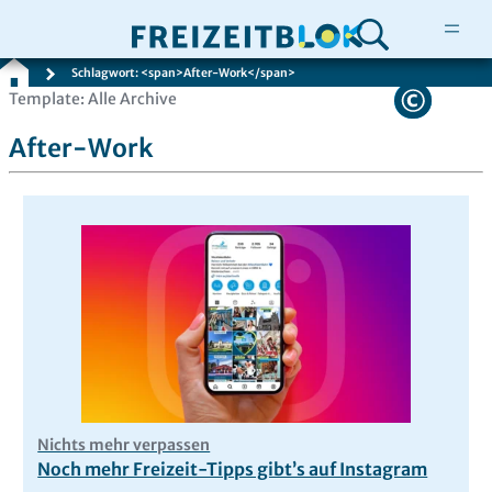
Schlagwort: <span>After-Work</span>
Zum
Template: Alle Archive
Inhalt
After-Work
springen
Nichts mehr verpassen
Noch mehr Freizeit-Tipps gibt’s auf Instagram