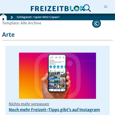
Schlagwort: <span>Arte</span>
Zum
Template: Alle Archive
Inhalt
Arte
springen
Nichts mehr verpassen
Noch mehr Freizeit-Tipps gibt’s auf Instagram