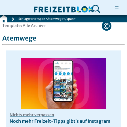
Schlagwort: <span>Atemwege</span>
Zum
Template: Alle Archive
Inhalt
Atemwege
springen
Nichts mehr verpassen
Noch mehr Freizeit-Tipps gibt’s auf Instagram