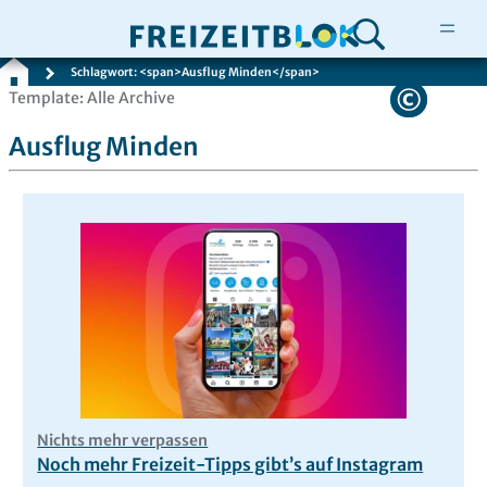
Schlagwort: <span>Ausflug Minden</span>
Zum
Template: Alle Archive
Inhalt
Ausflug Minden
springen
Nichts mehr verpassen
Noch mehr Freizeit-Tipps gibt’s auf Instagram