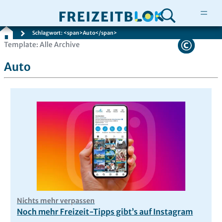
Schlagwort: <span>Auto</span>
Zum
Template: Alle Archive
Inhalt
Auto
springen
Nichts mehr verpassen
Noch mehr Freizeit-Tipps gibt’s auf Instagram