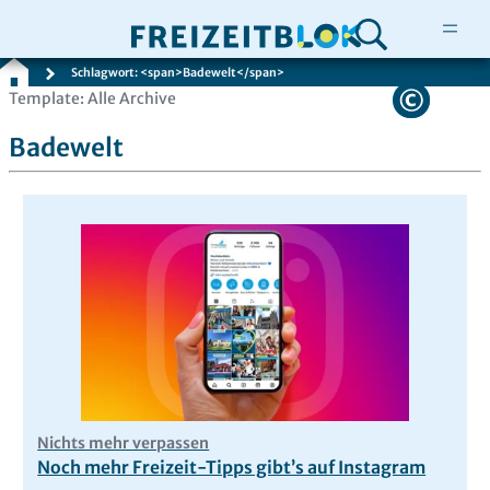
Schlagwort: <span>Badewelt</span>
Zum
Template: Alle Archive
Inhalt
Badewelt
springen
Nichts mehr verpassen
Noch mehr Freizeit-Tipps gibt’s auf Instagram