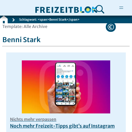
Schlagwort: <span>Benni Stark</span>
Zum
Template: Alle Archive
Inhalt
Benni Stark
springen
Nichts mehr verpassen
Noch mehr Freizeit-Tipps gibt’s auf Instagram