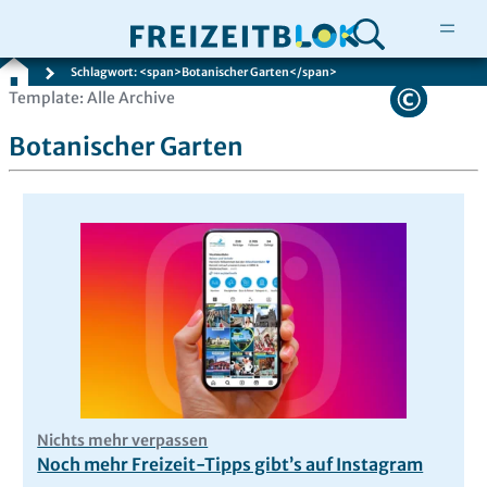
Schlagwort: <span>Botanischer Garten</span>
Zum
Template: Alle Archive
Inhalt
Botanischer Garten
springen
Nichts mehr verpassen
Noch mehr Freizeit-Tipps gibt’s auf Instagram