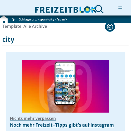
Schlagwort: <span>city</span>
Zum
Template: Alle Archive
Inhalt
city
springen
Nichts mehr verpassen
Noch mehr Freizeit-Tipps gibt’s auf Instagram