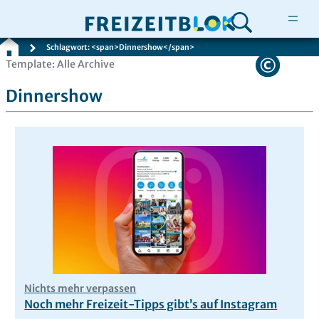
Schlagwort: <span>Dinnershow</span>
Zum
Template: Alle Archive
Inhalt
Dinnershow
springen
Nichts mehr verpassen
Noch mehr Freizeit-Tipps gibt’s auf Instagram