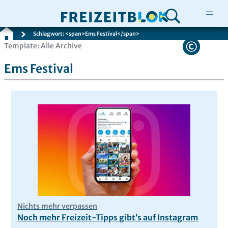
Schlagwort: <span>Ems Festival</span>
Zum
Template: Alle Archive
Inhalt
Ems Festival
springen
Nichts mehr verpassen
Noch mehr Freizeit-Tipps gibt’s auf Instagram