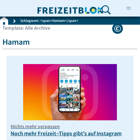
Schlagwort: <span>Hamam</span>
Zum
Template: Alle Archive
Inhalt
Hamam
springen
Nichts mehr verpassen
Noch mehr Freizeit-Tipps gibt’s auf Instagram