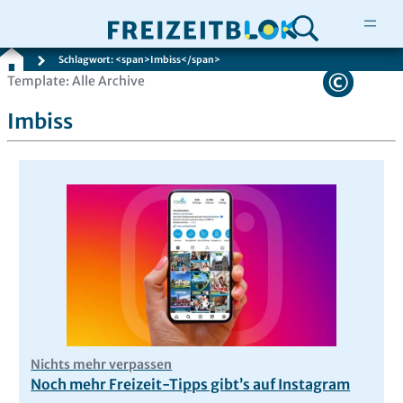
Schlagwort: <span>Imbiss</span>
Zum
Template: Alle Archive
Inhalt
Imbiss
springen
Nichts mehr verpassen
Noch mehr Freizeit-Tipps gibt’s auf Instagram