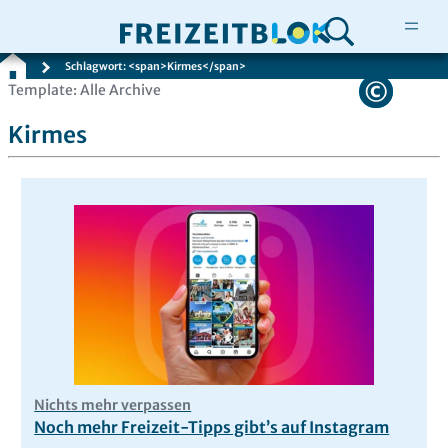
Schlagwort: <span>Kirmes</span>
Zum
Template: Alle Archive
Inhalt
Kirmes
springen
Nichts mehr verpassen
Noch mehr Freizeit-Tipps gibt’s auf Instagram