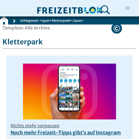
Schlagwort: <span>Kletterpark</span>
Zum
Template: Alle Archive
Inhalt
Kletterpark
springen
Nichts mehr verpassen
Noch mehr Freizeit-Tipps gibt’s auf Instagram