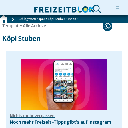
Schlagwort: <span>Köpi Stuben</span>
Zum
Template: Alle Archive
Inhalt
Köpi Stuben
springen
Nichts mehr verpassen
Noch mehr Freizeit-Tipps gibt’s auf Instagram