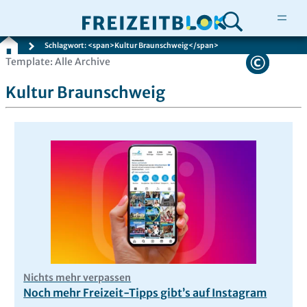
Schlagwort: <span>Kultur Braunschweig</span>
Zum
Template: Alle Archive
Inhalt
Kultur Braunschweig
springen
Nichts mehr verpassen
Noch mehr Freizeit-Tipps gibt’s auf Instagram