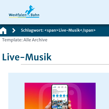
Schlagwort: <span>Live-Musik</span>
Zum
Template: Alle Archive
Inhalt
springen
Live-Musik