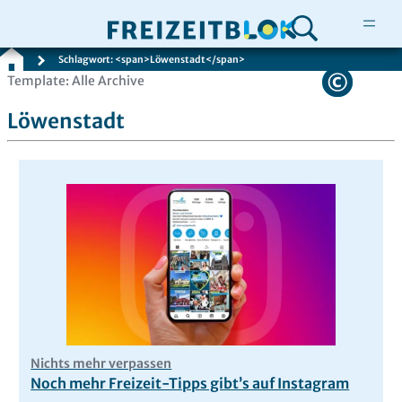
Schlagwort: <span>Löwenstadt</span>
Zum
Template: Alle Archive
Inhalt
Löwenstadt
springen
Nichts mehr verpassen
Noch mehr Freizeit-Tipps gibt’s auf Instagram