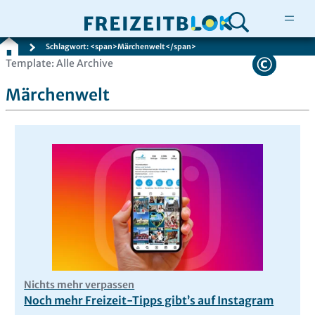
Schlagwort: <span>Märchenwelt</span>
Zum
Template: Alle Archive
Inhalt
Märchenwelt
springen
Nichts mehr verpassen
Noch mehr Freizeit-Tipps gibt’s auf Instagram