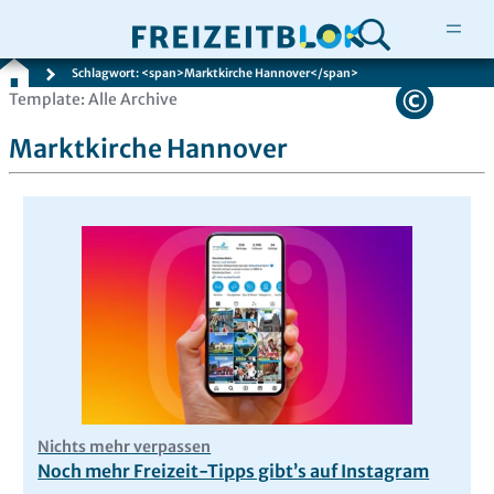
Schlagwort: <span>Marktkirche Hannover</span>
Zum
Template: Alle Archive
Inhalt
Marktkirche Hannover
springen
Nichts mehr verpassen
Noch mehr Freizeit-Tipps gibt’s auf Instagram