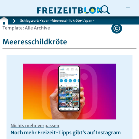
Schlagwort: <span>Meeresschildkröte</span>
Zum
Template: Alle Archive
Inhalt
Meeresschildkröte
springen
Nichts mehr verpassen
Noch mehr Freizeit-Tipps gibt’s auf Instagram