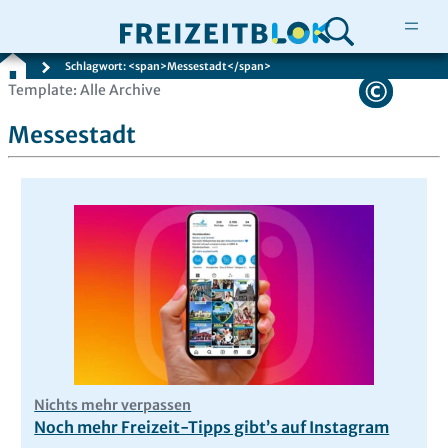
Schlagwort: <span>Messestadt</span>
Zum
Template: Alle Archive
Inhalt
Messestadt
springen
Nichts mehr verpassen
Noch mehr Freizeit-Tipps gibt’s auf Instagram