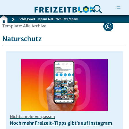
Schlagwort: <span>Naturschutz</span>
Zum
Template: Alle Archive
Inhalt
Naturschutz
springen
Nichts mehr verpassen
Noch mehr Freizeit-Tipps gibt’s auf Instagram