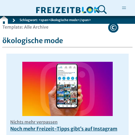
Schlagwort: <span>ökologische mode</span>
Zum
Template: Alle Archive
Inhalt
ökologische mode
springen
Nichts mehr verpassen
Noch mehr Freizeit-Tipps gibt’s auf Instagram