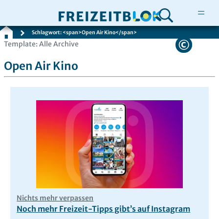
Schlagwort: <span>Open Air Kino</span>
Zum
Template: Alle Archive
Inhalt
Open Air Kino
springen
Nichts mehr verpassen
Noch mehr Freizeit-Tipps gibt’s auf Instagram