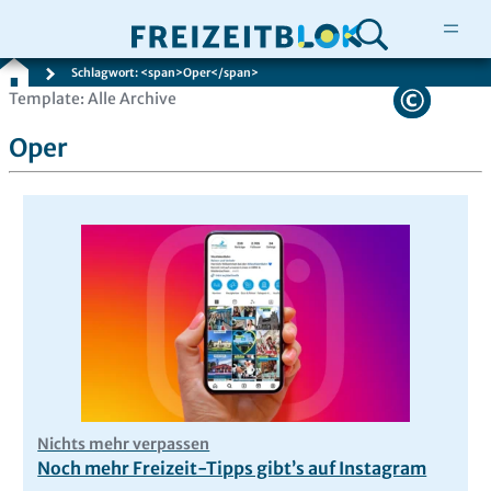
Schlagwort: <span>Oper</span>
Zum
Template: Alle Archive
Inhalt
Oper
springen
Nichts mehr verpassen
Noch mehr Freizeit-Tipps gibt’s auf Instagram