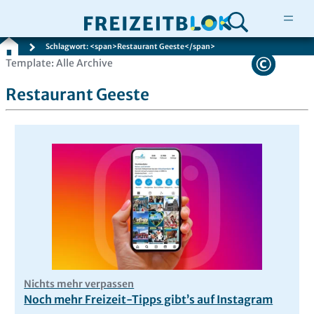
Schlagwort: <span>Restaurant Geeste</span>
Zum
Template: Alle Archive
Inhalt
Restaurant Geeste
springen
Nichts mehr verpassen
Noch mehr Freizeit-Tipps gibt’s auf Instagram