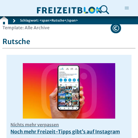
Schlagwort: <span>Rutsche</span>
Zum
Template: Alle Archive
Inhalt
Rutsche
springen
Nichts mehr verpassen
Noch mehr Freizeit-Tipps gibt’s auf Instagram