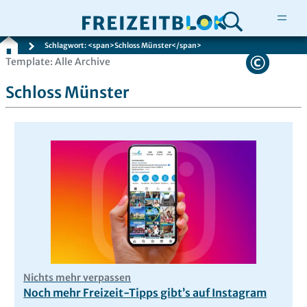
Schlagwort: <span>Schloss Münster</span>
Zum
Template: Alle Archive
Inhalt
Schloss Münster
springen
Nichts mehr verpassen
Noch mehr Freizeit-Tipps gibt’s auf Instagram