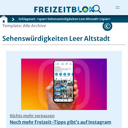
Schlagwort: <span>Sehenswürdigkeiten Leer Altstadt</span>
Zum
Template: Alle Archive
Inhalt
Sehenswürdigkeiten Leer Altstadt
springen
Nichts mehr verpassen
Noch mehr Freizeit-Tipps gibt’s auf Instagram