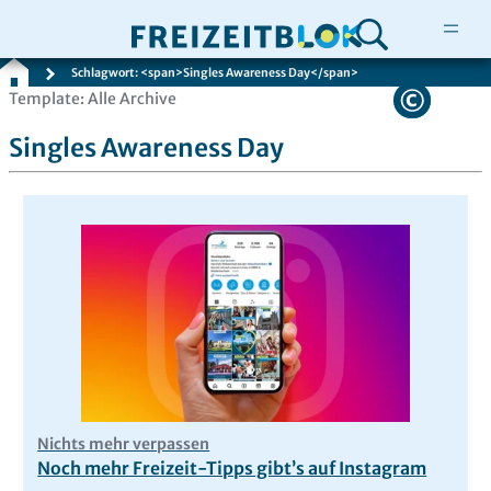
Schlagwort: <span>Singles Awareness Day</span>
Zum
Template: Alle Archive
Inhalt
Singles Awareness Day
springen
Nichts mehr verpassen
Noch mehr Freizeit-Tipps gibt’s auf Instagram