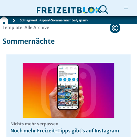
Schlagwort: <span>Sommernächte</span>
Zum
Template: Alle Archive
Inhalt
Sommernächte
springen
Nichts mehr verpassen
Noch mehr Freizeit-Tipps gibt’s auf Instagram