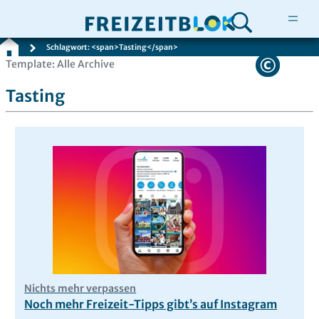
Schlagwort: <span>Tasting</span>
Zum
Template: Alle Archive
Inhalt
Tasting
springen
Nichts mehr verpassen
Noch mehr Freizeit-Tipps gibt’s auf Instagram