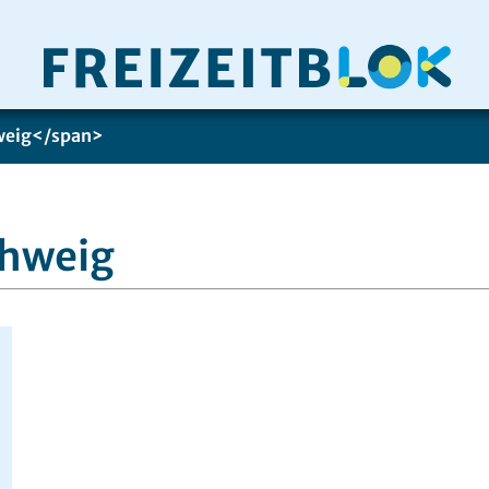
weig</span>
chweig