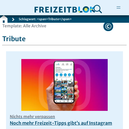
Schlagwort: <span>Tribute</span>
Zum
Template: Alle Archive
Inhalt
Tribute
springen
Nichts mehr verpassen
Noch mehr Freizeit-Tipps gibt’s auf Instagram