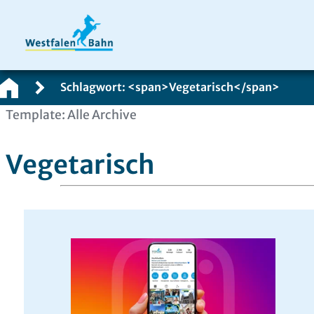
Schlagwort: <span>Vegetarisch</span>
Zum
Template: Alle Archive
Inhalt
springen
Vegetarisch