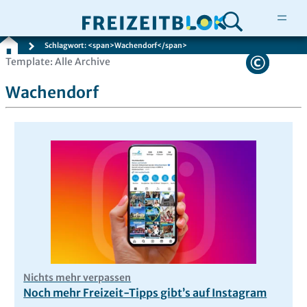
Schlagwort: <span>Wachendorf</span>
Zum
Template: Alle Archive
Inhalt
Wachendorf
springen
Nichts mehr verpassen
Noch mehr Freizeit-Tipps gibt’s auf Instagram