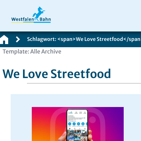
Schlagwort: <span>We Love Streetfood</span
Zum
Template: Alle Archive
Inhalt
springen
We Love Streetfood