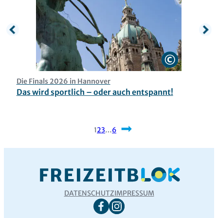
Die Finals 2026 in Hannover
O
Das wird sportlich – oder auch entspannt!
M
1
2
3
…
6
Nächste
DATENSCHUTZ
IMPRESSUM