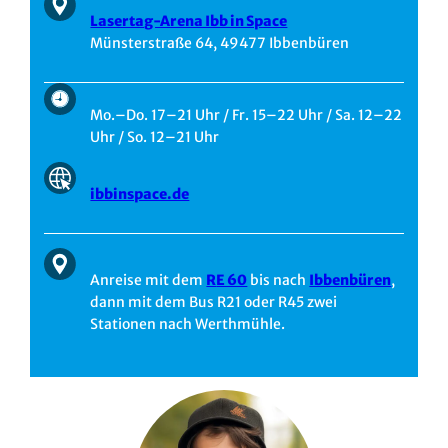
Lasertag-Arena Ibb in Space
Münsterstraße 64, 49477 Ibbenbüren
Mo.–Do. 17–21 Uhr / Fr. 15–22 Uhr / Sa. 12–22
Uhr / So. 12–21 Uhr
ibbinspace.de
Anreise mit dem
R
E 60
bis nach
Ibbenbüren
,
dann mit dem Bus R21 oder R45 zwei
Stationen nach Werthmühle.