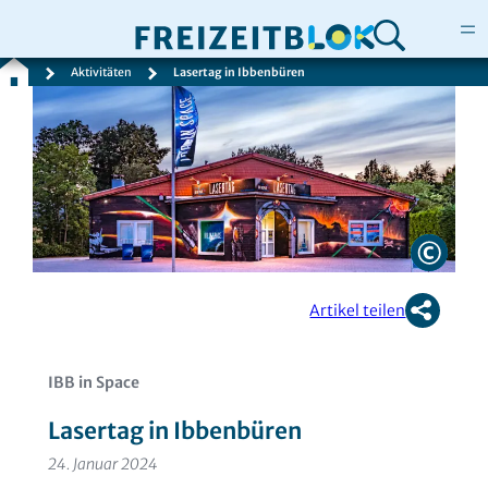
Aktivitäten
Lasertag in Ibbenbüren
Zum
Inhalt
springen
Artikel teilen
IBB in Space
Lasertag in Ibbenbüren
24. Januar 2024