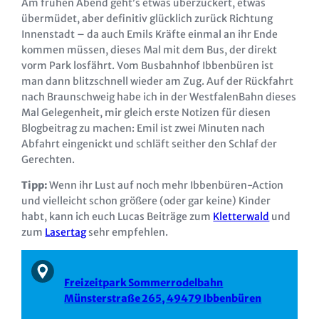
Am frühen Abend geht’s etwas überzuckert, etwas
übermüdet, aber definitiv glücklich zurück Richtung
Innenstadt – da auch Emils Kräfte einmal an ihr Ende
kommen müssen, dieses Mal mit dem Bus, der direkt
vorm Park losfährt. Vom Busbahnhof Ibbenbüren ist
man dann blitzschnell wieder am Zug. Auf der Rückfahrt
nach Braunschweig habe ich in der WestfalenBahn dieses
Mal Gelegenheit, mir gleich erste Notizen für diesen
Blogbeitrag zu machen: Emil ist zwei Minuten nach
Abfahrt eingenickt und schläft seither den Schlaf der
Gerechten.
Tipp:
Wenn ihr Lust auf noch mehr Ibbenbüren-Action
und vielleicht schon größere (oder gar keine) Kinder
habt, kann ich euch Lucas Beiträge zum
Kletterwald
und
zum
Lasertag
sehr empfehlen.
Freizeitpark Sommerrodelbahn
Münsterstraße 265, 49479 Ibbenbüren