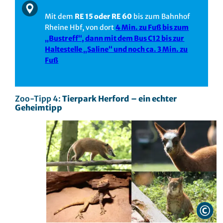
Mit dem
RE 15 oder RE 60
bis zum Bahnhof
Rheine Hbf, von dort
4 Min. zu Fuß bis zum
„Bustreff“, dann mit dem Bus C12 bis zur
Haltestelle „Saline“ und noch ca. 3 Min. zu
Fuß
Zoo-Tipp 4:
Tierpark Herford – ein echter
Geheimtipp