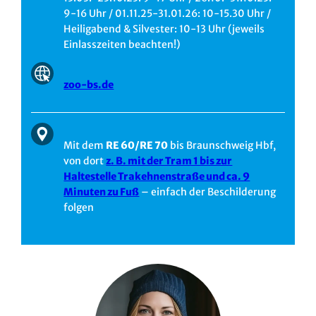
9-16 Uhr / 01.11.25-31.01.26: 10-15.30 Uhr /
Heiligabend & Silvester: 10-13 Uhr (jeweils
Einlasszeiten beachten!)
zoo-bs.de
Mit dem
RE 60/RE 70
bis Braunschweig Hbf,
von dort
z. B. mit der Tram 1 bis zur
Haltestelle Trakehnenstraße und ca. 9
Minuten zu Fuß
– einfach der Beschilderung
folgen