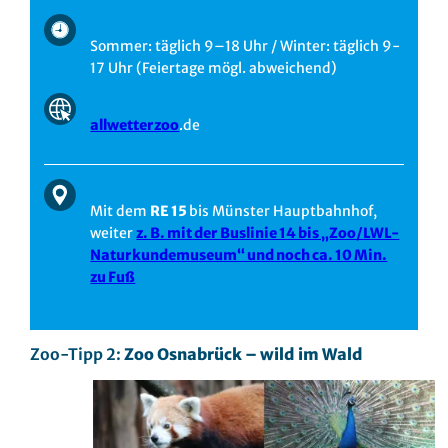
Sommer: täglich 9–18 Uhr / Winter: täglich 9-
17 Uhr (Feiertage mögl. abweichend)
allwetterzoo
.de
Mit dem
RE 15
bis Münster Hauptbahnhof,
weiter
z. B. mit der Buslinie 14 bis „Zoo/LWL-
Naturkundemuseum“ und noch ca. 10 Min.
zu Fuß
Zoo-Tipp 2:
Zoo Osnabrück – wild im Wald