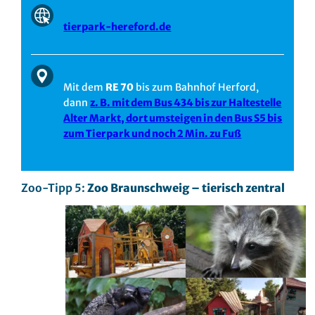
tierpark-hereford.de
Mit dem
RE 70
bis zum Bahnhof Herford,
dann
z. B. mit dem Bus 434 bis zur Haltestelle
Alter Markt, dort umsteigen in den Bus S5 bis
zum Tierpark und noch 2 Min. zu Fuß
Zoo-Tipp 5:
Zoo Braunschweig – tierisch zentral