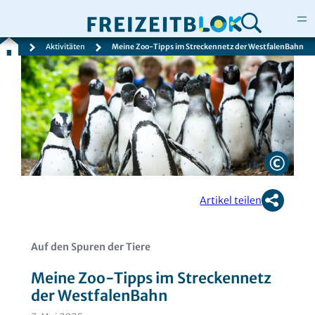
Aktivitäten
Meine Zoo-Tipps im Streckennetz der WestfalenBahn
Zum
Inhalt
springen
Artikel teilen
Auf den Spuren der Tiere
Meine Zoo-Tipps im Streckennetz
der WestfalenBahn