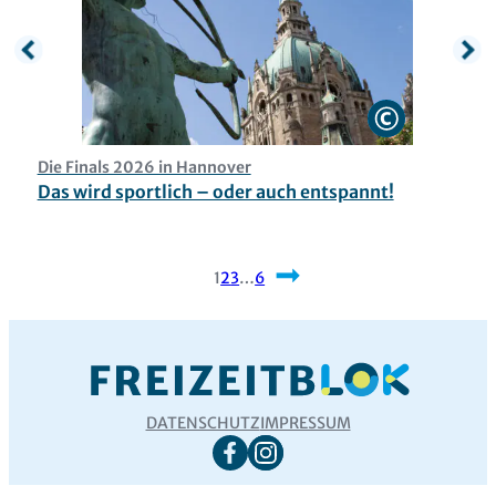
Die Finals 2026 in Hannover
O
Das wird sportlich – oder auch entspannt!
M
1
2
3
…
6
Nächste
DATENSCHUTZ
IMPRESSUM