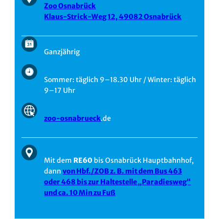
Zoo Osnabrück
Klaus-Strick-Weg 12, 49082 Osnabrück
Ganzjährig
Sommer: täglich 9–18.30 Uhr / Winter: täglich
9–17 Uhr
zoo-osnabrueck
.de
Mit dem
RE60
bis Osnabrück Hauptbahnhof,
dann
von Hbf./ZOB z. B. mit dem Bus 463
oder 468 bis zur Haltestelle „Paradiesweg“
und ca. 10 Min zu Fuß