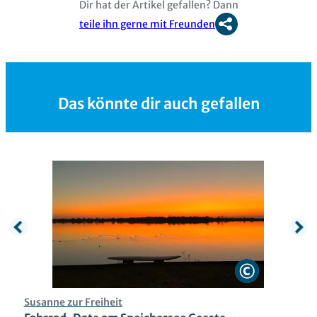
Dir hat der Artikel gefallen? Dann
teile ihn gerne mit Freunden
Das könnte dir auch gefallen
Susanne zur Freiheit
E