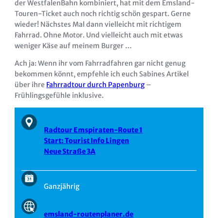
der WestfalenBahn kombiniert, hat mit dem Emsland-
Touren-Ticket auch noch richtig schön gespart. Gerne
wieder! Nächstes Mal dann vielleicht mit richtigem
Fahrrad. Ohne Motor. Und vielleicht auch mit etwas
weniger Käse auf meinem Burger …
Ach ja: Wenn ihr vom Fahrradfahren gar nicht genug
bekommen könnt, empfehle ich euch Sabines Artikel
über ihre
Fahrradtour durch Papenburg
–
Frühlingsgefühle inklusive.
Radtour Emspiraten-Route 1
Start: Tourist Info Lingen
Neue Straße 3A
Ganzjährig
emsland-routenplaner.de