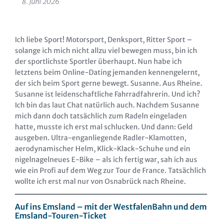
8. Juni 2026
Ich liebe Sport! Motorsport, Denksport, Ritter Sport –
solange ich mich nicht allzu viel bewegen muss, bin ich
der sportlichste Sportler überhaupt. Nun habe ich
letztens beim Online-Dating jemanden kennengelernt,
der sich beim Sport gerne bewegt. Susanne. Aus Rheine.
Susanne ist leidenschaftliche Fahrradfahrerin. Und ich?
Ich bin das laut Chat natürlich auch. Nachdem Susanne
mich dann doch tatsächlich zum Radeln eingeladen
hatte, musste ich erst mal schlucken. Und dann: Geld
ausgeben. Ultra-enganliegende Radler-Klamotten,
aerodynamischer Helm, Klick-Klack-Schuhe und ein
nigelnagelneues E-Bike – als ich fertig war, sah ich aus
wie ein Profi auf dem Weg zur Tour de France. Tatsächlich
wollte ich erst mal nur von Osnabrück nach Rheine.
Auf ins Emsland – mit der WestfalenBahn und dem
Emsland-Touren-Ticket