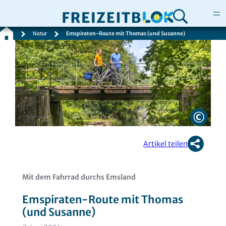
Natur
Emspiraten-Route mit Thomas (und Susanne)
Zum
Inhalt
springen
Artikel teilen
Mit dem Fahrrad durchs Emsland
Emspiraten-Route mit Thomas
(und Susanne)