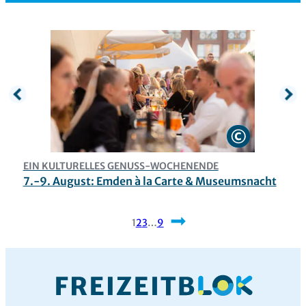
EIN KULTURELLES GENUSS-WOCHENENDE
K
7.-9. August: Emden à la Carte & Museumsnacht
D
1
2
3
…
9
Nächste