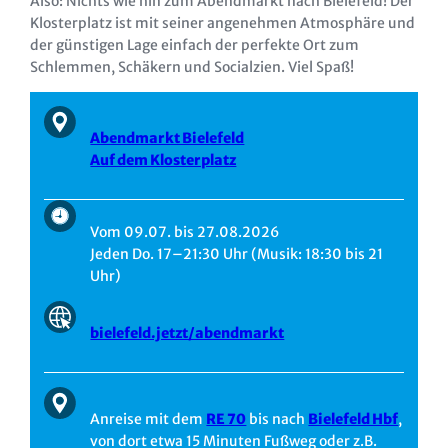
Also: Nichts wie hin zum Abendmarkt nach Bielefeld! Der
Klosterplatz ist mit seiner angenehmen Atmosphäre und
der günstigen Lage einfach der perfekte Ort zum
Schlemmen, Schäkern und Socialzien. Viel Spaß!
Abendmarkt Bielefeld
Auf dem Klosterplatz
Vom 09.07. bis 27.08.2026
Jeden Do. 17–21:30 Uhr (Musik: 18:30 bis 21
Uhr)
bielefeld.jetzt/abendmarkt
Anreise mit dem
RE 70
bis nach
Bielefeld Hbf
,
von dort etwa 15 Minuten Fußweg oder z.B.