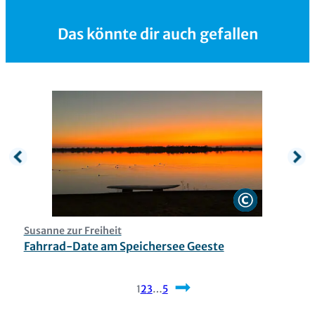
Das könnte dir auch gefallen
Susanne zur Freiheit
E
Fahrrad-Date am Speichersee Geeste
F
1
2
3
…
5
Nächste