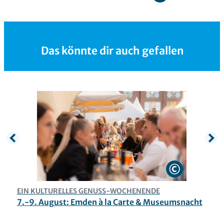
Das könnte dir auch gefallen
EIN KULTURELLES GENUSS-WOCHENENDE
S
7.-9. August: Emden à la Carte & Museumsnacht
A