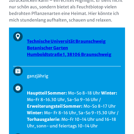
zurückblicken kann – ein echtes Highlight. Er sieht nicht
nur schön aus, sondern bietet als Feuchtbiotop vielen
bedrohten Pflanzenarten eine Heimat. Hier könnte ich
mich stundenlang aufhalten, schauen und relaxen.
Technische Universität Braunschweig
Botanischer Garten
Humboldtstraße 1, 38106 Braunschweig
ganzjährig
Hauptteil Sommer:
Mo-So 8-18 Uhr
Winter:
Mo-Fr 8-16.30 Uhr, Sa-So 9-16 Uhr /
Erweiterungsteil Sommer:
Mo-So 8-17 Uhr
Winter:
Mo- Fr 8-16 Uhr, Sa-So 9-15.30 Uhr /
Torhausgalerie
: Mo-Fr 10-14 Uhr und 16-18
Uhr, sonn- und feiertags 10-14 Uhr