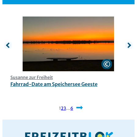
Susanne zur Freiheit
E
Fahrrad-Date am Speichersee Geeste
W
1
2
3
…
6
Nächste