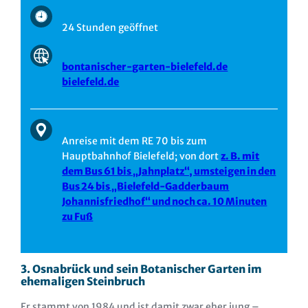
24 Stunden geöffnet
bontanischer-garten-bielefeld.de
bielefeld.de
Anreise mit dem RE 70 bis zum
Hauptbahnhof Bielefeld; von dort
z. B. mit
dem Bus 61 bis „Jahnplatz“, umsteigen in den
Bus 24 bis „Bielefeld-Gadderbaum
Johannisfriedhof“ und noch ca. 10 Minuten
zu Fuß
3. Osnabrück und sein Botanischer Garten im
ehemaligen Steinbruch
Er stammt von 1984 und ist damit zwar eher jung –