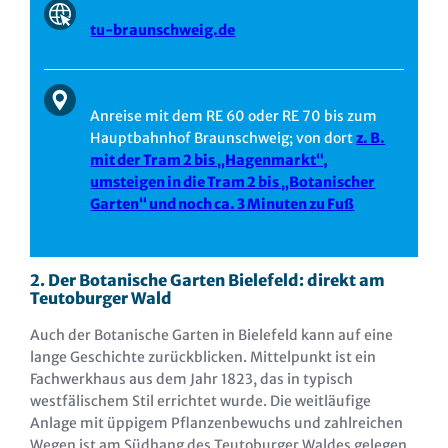
tu-braunschweig.de
Anreise mit dem RE 60 oder RE 70 bis zum
Hauptbahnhof Braunschweig; von dort
z. B.
mit der Tram 2 bis „Hagenmarkt“,
umsteigen in die Tram 2 bis „Botanischer
Garten“ und noch ca. 3 Minuten zu Fuß
2. Der Botanische Garten Bielefeld: direkt am
Teutoburger Wald
Auch der Botanische Garten in Bielefeld kann auf eine
lange Geschichte zurückblicken. Mittelpunkt ist ein
Fachwerkhaus aus dem Jahr 1823, das in typisch
westfälischem Stil errichtet wurde. Die weitläufige
Anlage mit üppigem Pflanzenbewuchs und zahlreichen
Wegen ist am Südhang des Teutoburger Waldes gelegen