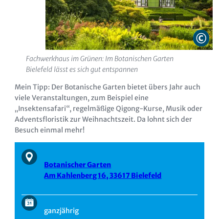
Fachwerkhaus im Grünen: Im Botanischen Garten
Bielefeld lässt es sich gut entspannen
Mein Tipp: Der Botanische Garten bietet übers Jahr auch
viele Veranstaltungen, zum Beispiel eine
„Insektensafari“, regelmäßige Qigong-Kurse, Musik oder
Adventsfloristik zur Weihnachtszeit. Da lohnt sich der
Besuch einmal mehr!
Botanischer Garten
Am Kahlenberg 16, 33617 Bielefeld
ganzjährig