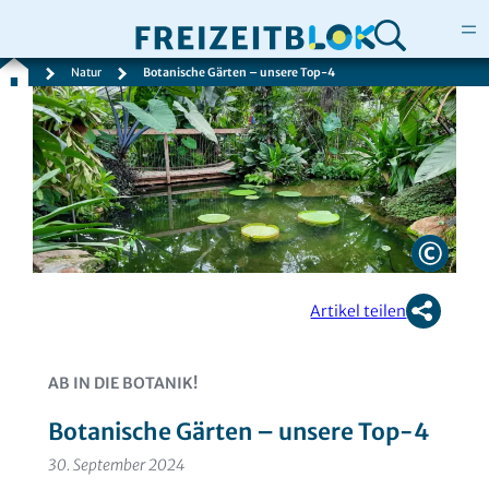
Natur
Botanische Gärten – unsere Top-4
Zum
Inhalt
springen
Artikel teilen
AB IN DIE BOTANIK!
Botanische Gärten – unsere Top-4
30. September 2024