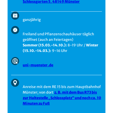
Schlossgarten 5, 48149 Münster
ganzjährig
Freiland und
Pflanzenschauhäuser täglich
geöffnet (auch an Feiertagen)
Sommer (15.03.-14.10.):
8-19 Uhr /
Winter
(15.10.-14.03.):
9-16 Uhr
uni-muenster.de
Anreise mit dem RE 15 bis zum Hauptbahnhof
Münster; von dort
z. B. mit dem Bus R73 bis
zur Haltestelle „Schlossplatz“ und noch ca. 10
Minuten zu Fuß