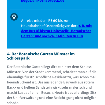
bogos.uni-osnabrueck.de
Anreise mit dem RE 60 bis zum
Hauptbahnhof Osnabrück; von dort
z. B. mit
dem Bus 16 bis zur Haltestelle „Botanischer
Garten“ und noch ca. 3 Minuten zu Fuß
4. Der Botanische Garten Münster im
Schlosspark
Der Botanische Garten liegt direkt hinter dem Schloss
Münster. Von der Stadt kommend, schreitet man auf die
ehemalige fürstbischöfliche Residenz zu, was schon mal
beeindruckend ist. Das ausladende Bauwerk aus rotem
Back- und hellem Sandstein wirkt sehr malerisch und
macht Lust auf einen Besuch. Heute ist es allerdings Sitz
der Uni-Verwaltung und eine Besichtigung nicht möglich,
schade.